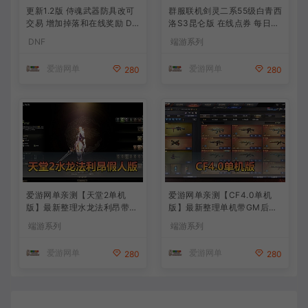
更新1.2版 侍魂武器防具改可
群服联机剑灵二系55级白青西
交易 增加掉落和在线奖励 DN
洛S3昆仑版 在线点券 每日礼
F70星月侍魂联机版 新版技能
包 复古玩法
DNF
端游系列
丰富异次元技能装备词条 护
石 辟邪玉 皮肤外观 BUFF技
爱游网单
爱游网单
280
280
能徽章 史诗装备特效徽章 技
能宝珠等 在线点 装备靠爆
爱游网单亲测【天堂2单机
爱游网单亲测【CF4.0单机
版】最新整理水龙法利昂带假
版】最新整理单机带GM后台
人商业端制作单机 内置多功
可添加全物品装备 人机对战
端游系列
端游系列
能GM控制台 可发物品装备
可选难度 带单机内辅 一键启
虚拟机一键端 视频安装教学
动视频教学
爱游网单
爱游网单
280
280