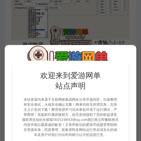
欢迎来到爱游网单
站点声明
本站资源均来源于互联网收集或网友分享开源内容，仅做整理
和安全测试，火绒安全确认无毒！网单内容无所谓完美，完美
主义介意勿下载！整理资源学习仅供单机环境下运行测试，严
禁商用！其版权归属原版权方，如无意间侵犯了您的权益请直
接联系告知站长邮箱185529643@qq.com我们将立即删除相关
内容并致以最真诚的歉意！文章所标识的爱游币或接受赞助绝
非资源本身，而是整理、收集资料及网站运行所必须支出的成
本及用户对我们付出时间精力认可的适度打赏。