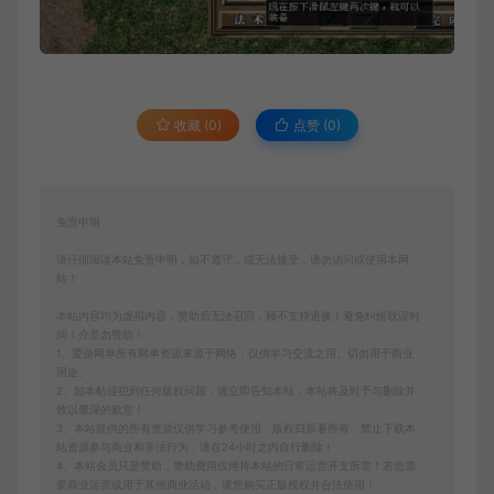
收藏 (0)
点赞 (
0
)
免责申明
请仔细阅读本站免责申明，如不遵守，或无法接受，请勿访问或使用本网
站！
本站内容均为虚拟内容，赞助后无法召回，顾不支持退换！避免纠纷耽误时
间！介意勿赞助！
1、爱游网单所有网单资源来源于网络，仅供学习交流之用。切勿用于商业
用途。
2、如本帖侵犯到任何版权问题，请立即告知本站，本站将及时予与删除并
致以最深的歉意！
3、本站提供的所有资源仅供学习参考使用，版权归原著所有，禁止下载本
站资源参与商业和非法行为，请在24小时之内自行删除！
4、本站会员只是赞助，赞助费用仅维持本站的日常运营开支所需！若您需
要商业运营或用于其他商业活动，请您购买正版授权并合法使用！