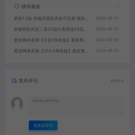
猜你喜欢
更新1.2版 侍魂武器防具改可交易 增加掉落和在线奖励 DNF70星月侍魂联机版 新版技能 丰富异次元技能装备词条 护石 辟邪玉 皮肤外观 BUFF技能徽章 史诗装备特效徽章 技能宝珠等 在线点 装备靠爆
2026-08-07
群服联机剑灵二系55级白青西洛S3昆仑版 在线点券 每日礼包 复古玩法
2026-08-07
爱游网单亲测【天堂2单机版】最新整理水龙法利昂带假人商业端制作单机 内置多功能GM控制台 可发物品装备 虚拟机一键端 视频安装教学
2026-08-05
爱游网单亲测【CF4.0单机版】最新整理单机带GM后台可添加全物品装备 人机对战可选难度 带单机内辅 一键启动视频教学
2026-08-01
发表评论
暂无评论
登录后评论