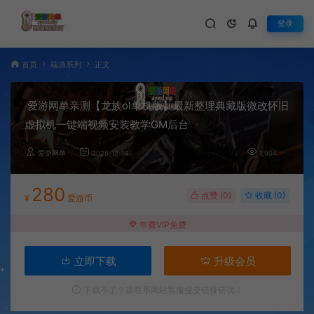
登录
首页
端游系列
正文
爱游网单亲测【龙族ol单机版】最新整理典藏版微改怀旧
虚拟机一键端视频安装教学GM后台
爱游网单
2025-12-14
1,904
280
点赞 (
0
)
收藏 (0)
¥
爱游币
年费VIP免费
立即下载
升级会员
下载不了？请联系网站客服提交链接错误！