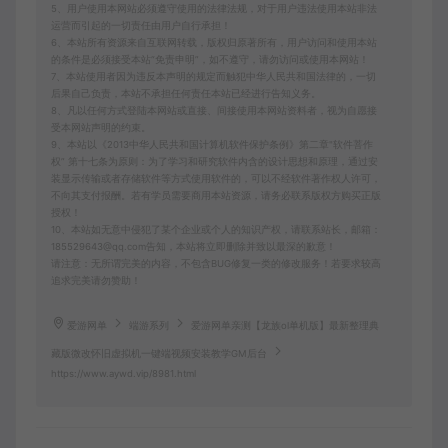
5、用户使用本网站必须遵守使用的法律法规，对于用户违法使用本站非法
运营而引起的一切责任由用户自行承担！
6、本站所有资源来自互联网转载，版权归原著所有，用户访问和使用本站
的条件是必须接受本站“免责申明”，如不遵守，请勿访问或使用本网站！
7、本站使用者因为违反本声明的规定而触犯中华人民共和国法律的，一切
后果自己负责，本站不承担任何责任本站已经进行告知义务。
8、凡以任何方式登陆本网站或直接、间接使用本网站资料者，视为自愿接
受本网站声明的约束。
9、本站以《2013中华人民共和国计算机软件保护条例》第二章"软件菩作
权” 第十七条为原则：为了学习和研究软件内含的设计思想和原理，通过安
装显示传输或者存储软件等方式使用软件的，可以不经软件著作权人许可，
不向其支付报酬。若有学员需要商用本站资源，请务必联系版权方购买正版
授权！
10、本站如无意中侵犯了某个企业或个人的知识产权，请联系站长，邮箱：
185529643@qq.com告知，本站将立即删除并致以最深的歉意！
请注意：无所谓完美的内容，不包含BUG修复一类的修改服务！若要求较高
追求完美请勿赞助！
爱游网单
端游系列
爱游网单亲测【龙族ol单机版】最新整理典
藏版微改怀旧虚拟机一键端视频安装教学GM后台
https://www.aywd.vip/8981.html