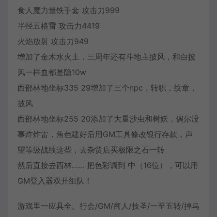
食人魔力量铁手套 攻击力999
半径五格雷 攻击力4419
火焰放射 攻击力949
增加了金木水火土，三周年还有斗地主披风，和白披
风一样血都是隐10w
西部林地坐标335 29增加了三个npc，转职，纹章，
披风
西部林地坐标255 20添加了大量沙虫和树妖，偶尔没
事炸炸雷，角色建好后用GM工具修改银行存款，声
望等级战绩这些，去杂货店买极限之石一转
然后直接去西林…… 把色彩调到 中（16位），可以用
GM登入器双开组队！
游戏里一应具全。行会/GM/商人/技圣/一至五转/掉马