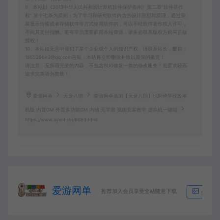
9、本站以《2013中华人民共和国计算机软件保护条例》第二章"软件菩作
权” 第十七条为原则：为了学习和研究软件内含的设计思想和原理，通过安
装显示传输或者存储软件等方式使用软件的，可以不经软件著作权人许可，
不向其支付报酬。若有学员需要商用本站资源，请务必联系版权方购买正版
授权！
10、本站如无意中侵犯了某个企业或个人的知识产权，请联系站长，邮箱：
185529643@qq.com告知，本站将立即删除并致以最深的歉意！
请注意：无所谓完美的内容，不包含BUG修复一类的修改服务！若要求较高
追求完美请勿赞助！
爱游网单
天龙八部
爱游网单亲测【天龙八部】现世绝学技改单
机版 内置GM 外置多功能GM 内辅 无字谱 视频安装教学 虚拟机一键端
https://www.aywd.vip/8063.html
爱游网单
推荐加入会员享受全站随意下载
生成海