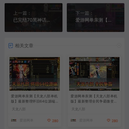
上一篇：
下一篇：
已完结70黑神话龙服升级版特色微变 异界技能宝珠 宠物装备 联机版 在线泡点 一键启动
爱游网单亲测【天命西游】80级佛国修罗端单机虚拟机一键端GM工具 命令 代码 视频安装教学+win手工端文本教学
相关文章
爱游网单亲测【天龙八部单机
爱游网单亲测【天龙八部单机
版】最新整理怀旧64位源端
版】最新整理全民争霸微变完
洛洛1.9 带GM工具 视频安装
整单机端 带GM 配套道具代
天龙八部
天龙八部
教学 虚拟机一键端
码 解锁充值奖励 视频安装教
学 虚拟机一键端
爱游网单
爱游网单
280
280