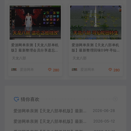
爱游网单亲测【天龙八部单机
爱游网单亲测【天龙八部单机
版】最新整理会员分享遗忘之
版】最新整理回味09年寻仙
地微改仿官复古版 无字谱 便
轮回情怀转生超变端带装备回
天龙八部
天龙八部
捷传送 快捷内辅 配套GM工
收体系 GM后台 虚拟机一键
具 自由视角 虚拟机一键端 视
端 视频安装教学
爱游网单
爱游网单
280
280
频安装教学
猜你喜欢
爱游网单亲测【天龙八部单机版】最新整理怀旧64位源端洛洛1.9 带GM工具 视频安装教学 虚拟机一键端
2026-06-28
爱游网单亲测【天龙八部单机版】最新整理全民争霸微变完整单机端 带GM 配套道具代码 解锁充值奖励 视频安装教学 虚拟机一键端
2026-05-12