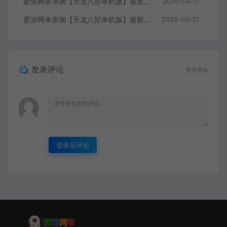
爱游网单亲测【天龙八部单机版】最新整理会员分享遗忘之地微改仿官复古版 无字谱 便捷传送 快捷内辅 配套GM工具 自由视角 虚拟机一键端 视频安装教学
2026-04-11
爱游网单亲测【天龙八部单机版】最新整理回味09年寻仙轮回情怀转生超变端带装备回收体系 GM后台 虚拟机一键端 视频安装教学
2026-03-31
发表评论
暂无评论
登录后评论