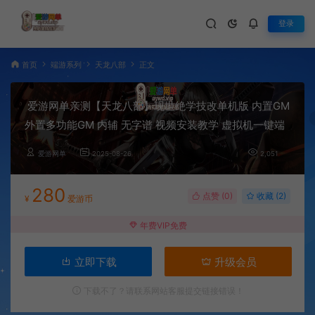
登录
首页
端游系列
天龙八部
正文
爱游网单亲测【天龙八部】现世绝学技改单机版 内置GM
外置多功能GM 内辅 无字谱 视频安装教学 虚拟机一键端
爱游网单
2025-08-26
2,051
280
点赞 (
0
)
收藏 (2)
¥
爱游币
年费VIP免费
立即下载
升级会员
下载不了？请联系网站客服提交链接错误！