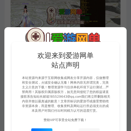
欢迎来到爱游网单
站点声明
本站资源均来源于互联网收集或网友分享开源内容，仅做整理
和安全测试，火绒安全确认无毒！网单内容无所谓完美，完美
主义介意勿下载！整理资源学习仅供单机环境下运行测试，严
禁商用！其版权归属原版权方，如无意间侵犯了您的权益请直
接联系告知站长邮箱185529643@qq.com我们将立即删除相关
内容并致以最真诚的歉意！文章所标识的爱游币或接受赞助绝
非资源本身，而是整理、收集资料及网站运行所必须支出的成
本及用户对我们付出时间精力认可的适度打赏。
赞助VIP可享受全站免费下载！