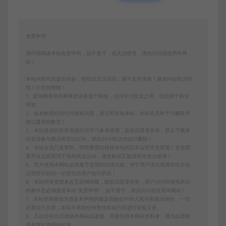
免责申明
请仔细阅读本站免责申明，如不遵守，或无法接受，请勿访问或使用本网
站！
本站内容均为虚拟内容，赞助后无法召回，顾不支持退换！避免纠纷耽误时
间！介意勿赞助！
1、爱游网单所有网单资源来源于网络，仅供学习交流之用。切勿用于商业
用途。
2、如本帖侵犯到任何版权问题，请立即告知本站，本站将及时予与删除并
致以最深的歉意！
3、本站提供的所有资源仅供学习参考使用，版权归原著所有，禁止下载本
站资源参与商业和非法行为，请在24小时之内自行删除！
4、本站会员只是赞助，赞助费用仅维持本站的日常运营开支所需！若您需
要商业运营或用于其他商业活动，请您购买正版授权并合法使用！
5、用户使用本网站必须遵守使用的法律法规，对于用户违法使用本站非法
运营而引起的一切责任由用户自行承担！
6、本站所有资源来自互联网转载，版权归原著所有，用户访问和使用本站
的条件是必须接受本站“免责申明”，如不遵守，请勿访问或使用本网站！
7、本站使用者因为违反本声明的规定而触犯中华人民共和国法律的，一切
后果自己负责，本站不承担任何责任本站已经进行告知义务。
8、凡以任何方式登陆本网站或直接、间接使用本网站资料者，视为自愿接
受本网站声明的约束。