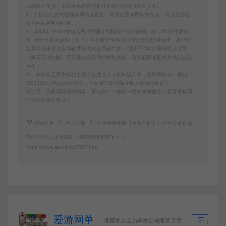
后果自己负责，本站不承担任何责任本站已经进行告知义务。
8、凡以任何方式登陆本网站或直接、间接使用本网站资料者，视为自愿接
受本网站声明的约束。
9、本站以《2013中华人民共和国计算机软件保护条例》第二章"软件菩作
权” 第十七条为原则：为了学习和研究软件内含的设计思想和原理，通过安
装显示传输或者存储软件等方式使用软件的，可以不经软件著作权人许可，
不向其支付报酬。若有学员需要商用本站资源，请务必联系版权方购买正版
授权！
10、本站如无意中侵犯了某个企业或个人的知识产权，请联系站长，邮箱：
185529643@qq.com告知，本站将立即删除并致以最深的歉意！
请注意：无所谓完美的内容，不包含BUG修复一类的修改服务！若要求较高
追求完美请勿赞助！
爱游网单
天龙八部
爱游网单亲测【天龙八部】仙术天龙单机版
带内辅GM工具虚拟机一键端视频安装教学
https://www.aywd.vip/7807.html
爱游网单
推荐加入会员享受全站随意下载
生成海