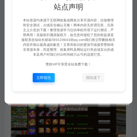
站点声明
本站资源均来源于互联网收集或网友分享开源内容，仅做整理
和安全测试，火绒安全确认无毒！网单内容无所谓完美，完美
主义介意勿下载！整理资源学习仅供单机环境下运行测试，严
禁商用！其版权归属原版权方，如无意间侵犯了您的权益请直
接联系告知站长邮箱185529643@qq.com我们将立即删除相关
内容并致以最真诚的歉意！文章所标识的爱游币或接受赞助绝
非资源本身，而是整理、收集资料及网站运行所必须支出的成
本及用户对我们付出时间精力认可的适度打赏。
赞助VIP可享受全站免费下载！
立即前往
我知道了