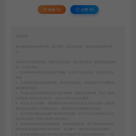
收藏 (0)
点赞 (
0
)
免责申明
请仔细阅读本站免责申明，如不遵守，或无法接受，请勿访问或使用本网
站！
本站内容均为虚拟内容，赞助后无法召回，顾不支持退换！避免纠纷耽误时
间！介意勿赞助！
1、爱游网单所有网单资源来源于网络，仅供学习交流之用。切勿用于商业
用途。
2、如本帖侵犯到任何版权问题，请立即告知本站，本站将及时予与删除并
致以最深的歉意！
3、本站提供的所有资源仅供学习参考使用，版权归原著所有，禁止下载本
站资源参与商业和非法行为，请在24小时之内自行删除！
4、本站会员只是赞助，赞助费用仅维持本站的日常运营开支所需！若您需
要商业运营或用于其他商业活动，请您购买正版授权并合法使用！
5、用户使用本网站必须遵守使用的法律法规，对于用户违法使用本站非法
运营而引起的一切责任由用户自行承担！
6、本站所有资源来自互联网转载，版权归原著所有，用户访问和使用本站
的条件是必须接受本站“免责申明”，如不遵守，请勿访问或使用本网站！
7、本站使用者因为违反本声明的规定而触犯中华人民共和国法律的，一切