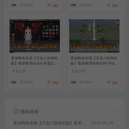
学 虚拟机一键端
爱游网单
爱游网单
280
280
爱游网单亲测【天龙八部单机
爱游网单亲测【天龙八部单机
版】最新整理会员分享遗忘之
版】最新整理回味09年寻仙
地微改仿官复古版 无字谱 便
轮回情怀转生超变端带装备回
天龙八部
天龙八部
捷传送 快捷内辅 配套GM工
收体系 GM后台 虚拟机一键
具 自由视角 虚拟机一键端 视
端 视频安装教学
爱游网单
爱游网单
280
280
频安装教学
猜你喜欢
爱游网单亲测【天龙八部单机版】最新整理怀旧64位源端洛洛1.9 带GM工具 视频安装教学 虚拟机一键端
2026-06-28