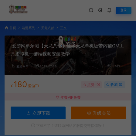
登录
首页
端游系列
天龙八部
正文
爱游网单亲测【天龙八部】仙术天龙单机版带内辅GM工
具虚拟机一键端视频安装教学
爱游网单
2025-07-23
1,463
180
点赞 (
0
)
收藏 (0)
¥
爱游币
年费VIP免费
立即下载
升级会员
下载不了？请联系网站客服提交链接错误！