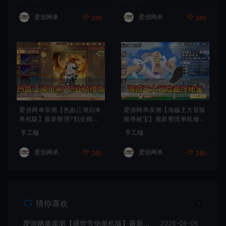
一键端视频教学+linux手工外
模拟器手游 解压一键端 视频
网端文本教学
安装教学+手工端文本教学
爱游网单
爱游网单
280
280
爱游网单亲测【热血江湖归来
爱游网单亲测【海贼王大冒险
单机版】最新整理7职业精修
最终秘宝】最新整理单机修复
多项修复 带网页GM物品后台
版 带网页GM充值物品后台
手工端
手工端
代金券内购 虚拟机一键端视
回合制抽卡模拟器手游 虚拟
频安装教学+手工端文本教学
机一键端视频教学+手工端文
爱游网单
爱游网单
280
280
本教学
猜你喜欢
爱游网单亲测【盛世芳华单机版】最新整理宫斗养成回合抽卡多区跨服代金券内购虚拟机一键端视频教学+linux手工外网端文本教学
2026-08-06