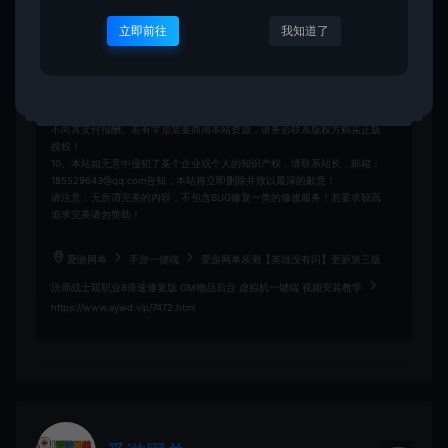
7、本站使用者因为违反本声明的规定而触犯中华人民共和国法律的，一切
后果自己负责，本站不承担任何责任本站已经进行告知义务。
立即前往
我知道了
8、凡以任何方式登陆本网站或直接、间接使用本网站资料者，视为自愿接
受本网站声明的约束。
9、本站以《2013中华人民共和国计算机软件保护条例》第二章"软件菩作
权” 第十七条为原则：为了学习和研究软件内含的设计思想和原理，通过安
装显示传输或者存储软件等方式使用软件的，可以不经软件著作权人许可，
不向其支付报酬。若有学员需要商用本站资源，请务必联系版权方购买正版
授权！
10、本站如无意中侵犯了某个企业或个人的知识产权，请联系站长，邮箱：
185529643@qq.com告知，本站将立即删除并致以最深的歉意！
请注意：无所谓完美的内容，不包含BUG修复一类的修改服务！若要求较高
追求完美请勿赞助！
爱游网单
手游一键端
爱游网单亲测【英雄没有闪】更新第三版
法师战士双职业8倍速修复版 GM物品后台 虚拟机一键端 视频安装教学
https://www.aywd.vip/7472.html