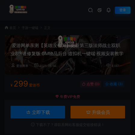
登录
首页
手游一键端
正文
爱游网单亲测【英雄没有闪】更新第三版法师战士双职
业8倍速修复版 GM物品后台 虚拟机一键端 视频安装教学
爱游网单
2025-06-14
3,061
299
点赞 (
0
)
收藏 (3)
¥
爱游币
年费VIP免费
立即下载
升级会员
下载不了？请联系网站客服提交链接错误！