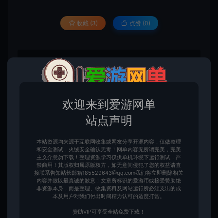
收藏 (3)
点赞 (
0
)
免责申明
请仔细阅读本站免责申明，如不遵守，或无法接受，请勿访问或使用本网
站！
欢迎来到爱游网单
本站内容均为虚拟内容，赞助后无法召回，顾不支持退换！避免纠纷耽误时
间！介意勿赞助！
站点声明
1、爱游网单所有网单资源来源于网络，仅供学习交流之用。切勿用于商业
用途。
2、如本帖侵犯到任何版权问题，请立即告知本站，本站将及时予与删除并
本站资源均来源于互联网收集或网友分享开源内容，仅做整理
致以最深的歉意！
和安全测试，火绒安全确认无毒！网单内容无所谓完美，完美
主义介意勿下载！整理资源学习仅供单机环境下运行测试，严
3、本站提供的所有资源仅供学习参考使用，版权归原著所有，禁止下载本
禁商用！其版权归属原版权方，如无意间侵犯了您的权益请直
站资源参与商业和非法行为，请在24小时之内自行删除！
接联系告知站长邮箱185529643@qq.com我们将立即删除相关
4、本站会员只是赞助，赞助费用仅维持本站的日常运营开支所需！若您需
内容并致以最真诚的歉意！文章所标识的爱游币或接受赞助绝
要商业运营或用于其他商业活动，请您购买正版授权并合法使用！
非资源本身，而是整理、收集资料及网站运行所必须支出的成
5、用户使用本网站必须遵守使用的法律法规，对于用户违法使用本站非法
本及用户对我们付出时间精力认可的适度打赏。
运营而引起的一切责任由用户自行承担！
6、本站所有资源来自互联网转载，版权归原著所有，用户访问和使用本站
赞助VIP可享受全站免费下载！
的条件是必须接受本站“免责申明”，如不遵守，请勿访问或使用本网站！