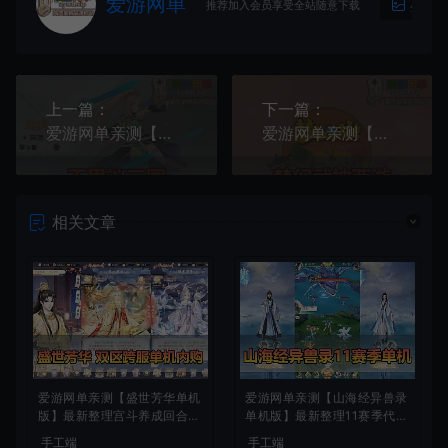
爱游网单
推荐加入会员享受全站随意下载
生成海
上一篇：
下一篇：
爱游网单亲测【不思议三国】单机版二次元立绘 俯视角3D横版通关 可改钻石金币首冲 虚拟机一键端 视频安装教学
爱游网单亲测【梦幻武神西游】单机模拟器手游 自动挂机 网页GM后台 虚拟机一键端 视频安装教学
相关文章
爱游网单亲测【盛世芳华单机
爱游网单亲测【山海经异兽录
版】最新整理宫斗养成回合抽
单机版】最新整理11赛季代金
卡多区跨服代金券内购虚拟机
券内购版 带GM物品充值后台
手工端
手工端