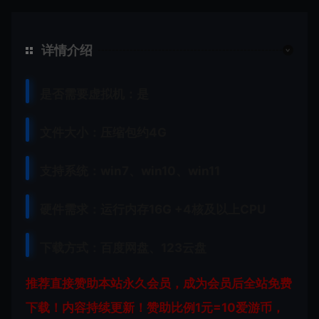
详情介绍
是否需要虚拟机：是
文件大小：压缩包约4G
支持系统：win7、win10、win11
硬件需求：运行内存16G +
4核及以上CPU
下载方式：
百度网盘、
123云盘
推荐直接赞助本站永久会员，成为会员后全站免费
下载！内容持续更新！赞助比例1元=10爱游币，