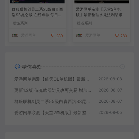
群服联机剑灵二系55级白青西
爱游网单亲测【天堂2单机
洛S3昆仑版 在线点券 每日礼
版】最新整理水龙法利昂带假
包 复古玩法
人商业端制作单机 内置多功
端游系列
端游系列
能GM控制台 可发物品装备
虚拟机一键端 视频安装教学
爱游网单
爱游网单
280
280
猜你喜欢
爱游网单亲测【倚天OL单机版】最新整理龙驹完善版 怀旧武侠网游单机 带GM工具可发物品装备 虚拟机一键端 视频安装教学
2026-08-08
更新1.2版 侍魂武器防具改可交易 增加掉落和在线奖励 DNF70星月侍魂联机版 新版技能 丰富异次元技能装备词条 护石 辟邪玉 皮肤外观 BUFF技能徽章 史诗装备特效徽章 技能宝珠等 在线点 装备靠爆
2026-08-07
群服联机剑灵二系55级白青西洛S3昆仑版 在线点券 每日礼包 复古玩法
2026-08-07
爱游网单亲测【天堂2单机版】最新整理水龙法利昂带假人商业端制作单机 内置多功能GM控制台 可发物品装备 虚拟机一键端 视频安装教学
2026-08-05