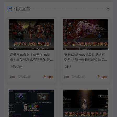
相关文章
爱游网单亲测【倚天OL单机
更新1.2版 侍魂武器防具改可
版】最新整理龙驹完善版 怀
交易 增加掉落和在线奖励 DN
旧武侠网游单机 带GM工具可
F70星月侍魂联机版 新版技能
端游系列
DNF
发物品装备 虚拟机一键端 视
丰富异次元技能装备词条 护
频安装教学
石 辟邪玉 皮肤外观 BUFF技
爱游网单
爱游网单
280
280
能徽章 史诗装备特效徽章 技
能宝珠等 在线点 装备靠爆