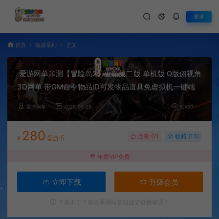
登录
首页
端游系列
正文
爱游网单亲测【冒险岛2】更新第二版 单机版 Q版俯视角
3D网单 带GM命令物品ID可发物品道具免虚拟机一键端
爱游网单
2025-06-25
5,490
280
点赞 (
7
)
收藏 (13)
¥
爱游币
年费VIP免费
立即下载
升级会员
下载不了？请联系网站客服提交链接错误！