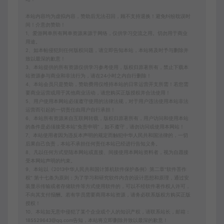
本站内容均为虚拟内容，赞助后无法召回，顾不支持退换！避免纠纷耽误时
间！介意勿赞助！
1、爱游网单所有网单资源来源于网络，仅供学习交流之用。切勿用于商业
用途。
2、如本帖侵犯到任何版权问题，请立即告知本站，本站将及时予与删除并
致以最深的歉意！
3、本站提供的所有资源仅供学习参考使用，版权归原著所有，禁止下载本
站资源参与商业和非法行为，请在24小时之内自行删除！
4、本站会员只是赞助，赞助费用仅维持本站的日常运营开支所需！若您需
要商业运营或用于其他商业活动，请您购买正版授权并合法使用！
5、用户使用本网站必须遵守使用的法律法规，对于用户违法使用本站非法
运营而引起的一切责任由用户自行承担！
6、本站所有资源来自互联网转载，版权归原著所有，用户访问和使用本站
的条件是必须接受本站“免责申明”，如不遵守，请勿访问或使用本网站！
7、本站使用者因为违反本声明的规定而触犯中华人民共和国法律的，一切
后果自己负责，本站不承担任何责任本站已经进行告知义务。
8、凡以任何方式登陆本网站或直接、间接使用本网站资料者，视为自愿接
受本网站声明的约束。
9、本站以《2013中华人民共和国计算机软件保护条例》第二章"软件菩作
权” 第十七条为原则：为了学习和研究软件内含的设计思想和原理，通过安
装显示传输或者存储软件等方式使用软件的，可以不经软件著作权人许可，
不向其支付报酬。若有学员需要商用本站资源，请务必联系版权方购买正版
授权！
10、本站如无意中侵犯了某个企业或个人的知识产权，请联系站长，邮箱：
185529643@qq.com告知，本站将立即删除并致以最深的歉意！