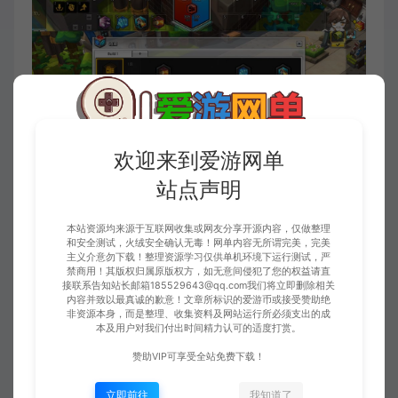
欢迎来到爱游网单
站点声明
本站资源均来源于互联网收集或网友分享开源内容，仅做整理
和安全测试，火绒安全确认无毒！网单内容无所谓完美，完美
主义介意勿下载！整理资源学习仅供单机环境下运行测试，严
禁商用！其版权归属原版权方，如无意间侵犯了您的权益请直
接联系告知站长邮箱185529643@qq.com我们将立即删除相关
内容并致以最真诚的歉意！文章所标识的爱游币或接受赞助绝
非资源本身，而是整理、收集资料及网站运行所必须支出的成
本及用户对我们付出时间精力认可的适度打赏。
赞助VIP可享受全站免费下载！
立即前往
我知道了