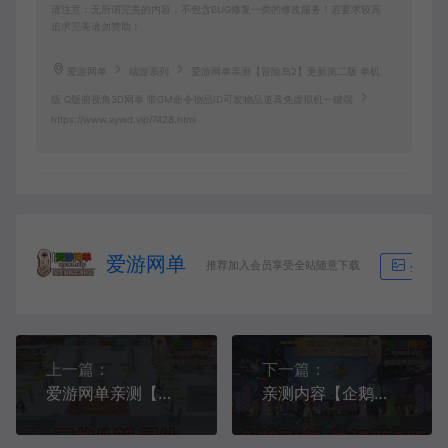
请注意：无所谓完美的内容，不包含BUG修复一类的修改服务！若要求较高
追求完美请勿赞助！
爱游网单
端游系列
爱游网单亲测【冒险岛2】更新第二版 单机
版 Q版俯视角3D网单 带GM命令物品ID可发物品道具免虚拟机一键端
https://www.aywd.vip/7428.html
爱游网单
推荐加入会员享受全站随意下载
生成海
上一篇：
下一篇：
爱游网单亲测【天龙八部】寻仙单机版 GM工具 观山海 丰富时装坐骑 虚拟机一键端 视频安装教学+手工端文本教学
亲测内容【企鹅飞车】龙腾九霄新车新宠物带GM工具带CDK账号注册配套视频架设教学虚拟机一键端