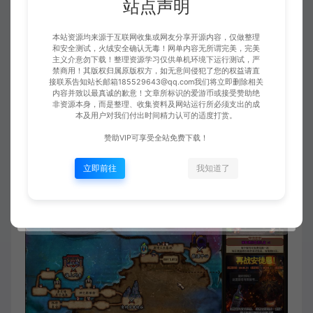
站点声明
本站资源均来源于互联网收集或网友分享开源内容，仅做整理
和安全测试，火绒安全确认无毒！网单内容无所谓完美，完美
主义介意勿下载！整理资源学习仅供单机环境下运行测试，严
禁商用！其版权归属原版权方，如无意间侵犯了您的权益请直
接联系告知站长邮箱185529643@qq.com我们将立即删除相关
内容并致以最真诚的歉意！文章所标识的爱游币或接受赞助绝
非资源本身，而是整理、收集资料及网站运行所必须支出的成
本及用户对我们付出时间精力认可的适度打赏。
赞助VIP可享受全站免费下载！
立即前往
我知道了