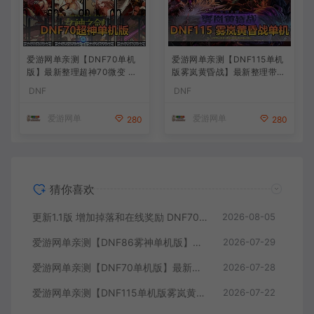
爱游网单亲测【DNF70单机
爱游网单亲测【DNF115单机
版】最新整理超神70微变 魂
版雾岚黄昏战】最新整理带魔
图 异界 安图恩 四小龙 镶嵌
枪三职业 女鬼剑 女圣职者 男
DNF
DNF
内辅 异次元护石宝珠 未加密
鬼剑女格斗新模型 美神 雾岚
PVF虚拟机一键端 视频安装
副本 太初装备 快捷内辅 虚拟
爱游网单
爱游网单
280
280
教学
机一键端 视频安装教学
猜你喜欢
更新1.1版 增加掉落和在线奖励 DNF70星月侍魂联机版 新版技能 丰富异次元技能装备词条 护石 辟邪玉 皮肤外观 BUFF技能徽章 史诗装备特效徽章 技能宝珠等 在线点 装备靠爆
2026-08-05
爱游网单亲测【DNF86雾神单机版】最新整理宽屏 带内辅便捷 新技能 界面UI 大冰龙 新深渊副本 技能护石 虚拟机一键端 视频安装教学
2026-07-29
爱游网单亲测【DNF70单机版】最新整理超神70微变 魂图 异界 安图恩 四小龙 镶嵌 内辅 异次元护石宝珠 未加密PVF虚拟机一键端 视频安装教学
2026-07-28
爱游网单亲测【DNF115单机版雾岚黄昏战】最新整理带魔枪三职业 女鬼剑 女圣职者 男鬼剑女格斗新模型 美神 雾岚副本 太初装备 快捷内辅 虚拟机一键端 视频安装教学
2026-07-22