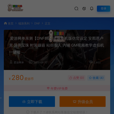
登录
首页
端游系列
DNF
正文
爱游网单亲测【DNF86】星辰单机版仿官设定 安图恩卢
克 异界宝珠 时装镶嵌 站街假人 内辅 GM视频教学虚拟机
一键端
爱游网单
2025-05-10
2,603
280
点赞 (
0
)
收藏 (4)
¥
爱游币
年费VIP免费
立即下载
升级会员
下载不了？请联系网站客服提交链接错误！