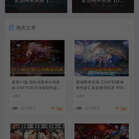
爱游网单亲测【剑灵三系】魔改超变单机版 配套图文攻略 完整物品ID 内置GM 离线NP补丁 虚拟机一键端亲测视频教学
爱游网单亲测【DNF70】黑神话70微变异界侍魂宝珠 异界属性装备 魂图 安图恩本 GM工具 内辅 挂机假人 虚拟机一键端单机视频安装教学
相关文章
更新1.1版 增加掉落和在线奖
爱游网单亲测【DNF86雾神
励 DNF70星月侍魂联机版 新
单机版】最新整理宽屏 带内
版技能 丰富异次元技能装备
辅便捷 新技能 界面UI 大冰龙
DNF
DNF
词条 护石 辟邪玉 皮肤外观 B
新深渊副本 技能护石 虚拟机
UFF技能徽章 史诗装备特效
一键端 视频安装教学
爱游网单
爱游网单
280
280
徽章 技能宝珠等 在线点 装备
靠爆