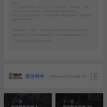
授权！
10、本站如无意中侵犯了某个企业或个人的知识产权，请联系站长，邮箱：
185529643@qq.com告知，本站将立即删除并致以最深的歉意！
请注意：无所谓完美的内容，不包含BUG修复一类的修改服务！若要求较高
追求完美请勿赞助！
爱游网单
DNF
爱游网单亲测【DNF86】星辰单机版仿官设定
安图恩卢克 异界宝珠 时装镶嵌 站街假人 内辅 GM视频教学虚拟机一键端
https://www.aywd.vip/7226.html
爱游网单
推荐加入会员享受全站随意下载
生成海
上一篇：
下一篇：