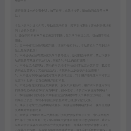
免责申明
请仔细阅读本站免责申明，如不遵守，或无法接受，请勿访问或使用本网
站！
本站内容均为虚拟内容，赞助后无法召回，顾不支持退换！避免纠纷耽误时
间！介意勿赞助！
1、爱游网单所有网单资源来源于网络，仅供学习交流之用。切勿用于商业
用途。
2、如本帖侵犯到任何版权问题，请立即告知本站，本站将及时予与删除并
致以最深的歉意！
3、本站提供的所有资源仅供学习参考使用，版权归原著所有，禁止下载本
站资源参与商业和非法行为，请在24小时之内自行删除！
4、本站会员只是赞助，赞助费用仅维持本站的日常运营开支所需！若您需
要商业运营或用于其他商业活动，请您购买正版授权并合法使用！
5、用户使用本网站必须遵守使用的法律法规，对于用户违法使用本站非法
运营而引起的一切责任由用户自行承担！
6、本站所有资源来自互联网转载，版权归原著所有，用户访问和使用本站
的条件是必须接受本站“免责申明”，如不遵守，请勿访问或使用本网站！
7、本站使用者因为违反本声明的规定而触犯中华人民共和国法律的，一切
后果自己负责，本站不承担任何责任本站已经进行告知义务。
8、凡以任何方式登陆本网站或直接、间接使用本网站资料者，视为自愿接
受本网站声明的约束。
9、本站以《2013中华人民共和国计算机软件保护条例》第二章"软件菩作
权” 第十七条为原则：为了学习和研究软件内含的设计思想和原理，通过安
装显示传输或者存储软件等方式使用软件的，可以不经软件著作权人许可，
不向其支付报酬。若有学员需要商用本站资源，请务必联系版权方购买正版