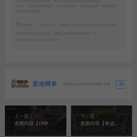
185529643@qq.com告知，本站将立即删除并致以最深的歉意！
请注意：无所谓完美的内容，不包含BUG修复一类的修改服务！若要求较高
追求完美请勿赞助！
爱游网单
端游系列
亲测内容【月影传说】剑侠情缘外传网游单
机版怀旧带GM后台虚拟机一键端爱游网单亲测视频教学
https://www.aywd.vip/5305.html
爱游网单
推荐加入会员享受全站随意下载
生成海
上一篇：
下一篇：
亲测内容【DNF】86级巅峰复古带安图恩大转移后地图怀旧网游单机虚拟机一键端爱游网单整合视频教学GM后台
亲测内容【奇迹世界2】新版220级创建即200级背包满装备带GM命令可发物品道具金币等级技能点等 虚拟机一键端网游单机版爱游网单整合