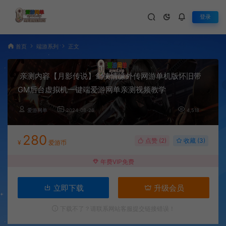
登录
首页
端游系列
正文
亲测内容【月影传说】剑侠情缘外传网游单机版怀旧带
GM后台虚拟机一键端爱游网单亲测视频教学
爱游网单
2024-08-26
4,518
280
点赞 (
2
)
收藏 (3)
¥
爱游币
年费VIP免费
立即下载
升级会员
下载不了？请联系网站客服提交链接错误！