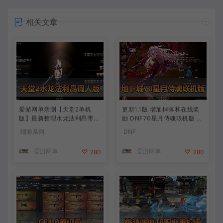
相关文章
爱游网单亲测【天堂2单机
更新1.1版 增加掉落和在线奖
版】最新整理水龙法利昂带假
励 DNF70星月侍魂联机版 新
人商业端制作单机 内置多功
版技能 丰富异次元技能装备
端游系列
DNF
能GM控制台 可发物品装备
词条 护石 辟邪玉 皮肤外观 B
虚拟机一键端 视频安装教学
UFF技能徽章 史诗装备特效
爱游网单
爱游网单
280
280
徽章 技能宝珠等 在线点 装备
靠爆