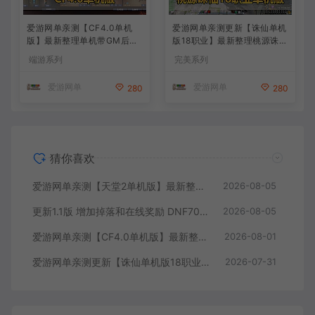
爱游网单亲测【CF4.0单机
爱游网单亲测更新【诛仙单机
版】最新整理单机带GM后台
版18职业】最新整理桃源诛仙
可添加全物品装备 人机对战
精修第4版 配套GM工具可发
端游系列
完美系列
可选难度 带单机内辅 一键启
物品装备点券 配套工具大全
动视频教学
虚拟机一键端 视频安装教学
爱游网单
爱游网单
280
280
+手工端文本教学
猜你喜欢
爱游网单亲测【天堂2单机版】最新整理水龙法利昂带假人商业端制作单机 内置多功能GM控制台 可发物品装备 虚拟机一键端 视频安装教学
2026-08-05
更新1.1版 增加掉落和在线奖励 DNF70星月侍魂联机版 新版技能 丰富异次元技能装备词条 护石 辟邪玉 皮肤外观 BUFF技能徽章 史诗装备特效徽章 技能宝珠等 在线点 装备靠爆
2026-08-05
爱游网单亲测【CF4.0单机版】最新整理单机带GM后台可添加全物品装备 人机对战可选难度 带单机内辅 一键启动视频教学
2026-08-01
爱游网单亲测更新【诛仙单机版18职业】最新整理桃源诛仙精修第4版 配套GM工具可发物品装备点券 配套工具大全 虚拟机一键端 视频安装教学+手工端文本教学
2026-07-31