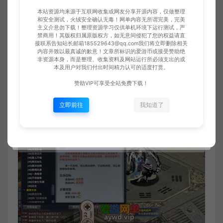
本站资源均来源于互联网收集或网友分享开源内容，仅做整理
和安全测试，火绒安全确认无毒！网单内容无所谓完美，完美
主义介意勿下载！整理资源学习仅供单机环境下运行测试，严
禁商用！其版权归属原版权方，如无意间侵犯了您的权益请直
接联系告知站长邮箱185529643@qq.com我们将立即删除相关
内容并致以最真诚的歉意！文章所标识的爱游币或接受赞助绝
非资源本身，而是整理、收集资料及网站运行所必须支出的成
本及用户对我们付出时间精力认可的适度打赏。
赞助VIP可享受全站免费下载！
立即前往
我知道了