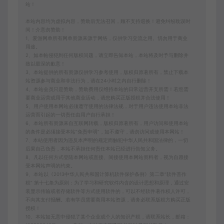
站！
本站内容均为虚拟内容，赞助后无法召回，顾不支持退换！避免纠纷耽误时
间！介意勿赞助！
1、爱游网单所有网单资源来源于网络，仅供学习交流之用。切勿用于商业
用途。
2、如本帖侵犯到任何版权问题，请立即告知本站，本站将及时予与删除并
致以最深的歉意！
3、本站提供的所有资源仅供学习参考使用，版权归原著所有，禁止下载本
站资源参与商业和非法行为，请在24小时之内自行删除！
4、本站会员只是赞助，赞助费用仅维持本站的日常运营开支所需！若您需
要商业运营或用于其他商业活动，请您购买正版授权并合法使用！
5、用户使用本网站必须遵守使用的法律法规，对于用户违法使用本站非法
运营而引起的一切责任由用户自行承担！
6、本站所有资源来自互联网转载，版权归原著所有，用户访问和使用本站
的条件是必须接受本站“免责申明”，如不遵守，请勿访问或使用本网站！
7、本站使用者因为违反本声明的规定而触犯中华人民共和国法律的，一切
后果自己负责，本站不承担任何责任本站已经进行告知义务。
8、凡以任何方式登陆本网站或直接、间接使用本网站资料者，视为自愿接
受本网站声明的约束。
9、本站以《2013中华人民共和国计算机软件保护条例》第二章"软件菩作
权” 第十七条为原则：为了学习和研究软件内含的设计思想和原理，通过安
装显示传输或者存储软件等方式使用软件的，可以不经软件著作权人许可，
不向其支付报酬。若有学员需要商用本站资源，请务必联系版权方购买正版
授权！
10、本站如无意中侵犯了某个企业或个人的知识产权，请联系站长，邮箱：