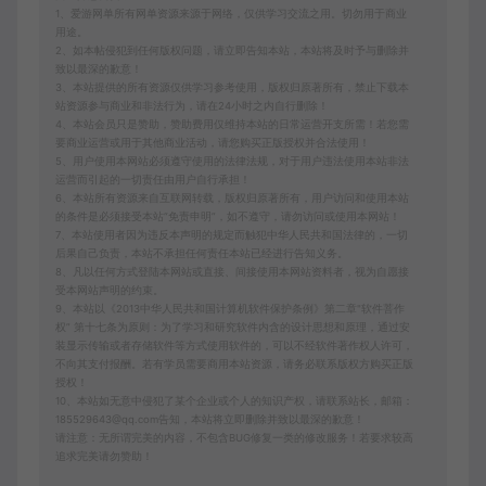
1、爱游网单所有网单资源来源于网络，仅供学习交流之用。切勿用于商业
用途。
2、如本帖侵犯到任何版权问题，请立即告知本站，本站将及时予与删除并
致以最深的歉意！
3、本站提供的所有资源仅供学习参考使用，版权归原著所有，禁止下载本
站资源参与商业和非法行为，请在24小时之内自行删除！
4、本站会员只是赞助，赞助费用仅维持本站的日常运营开支所需！若您需
要商业运营或用于其他商业活动，请您购买正版授权并合法使用！
5、用户使用本网站必须遵守使用的法律法规，对于用户违法使用本站非法
运营而引起的一切责任由用户自行承担！
6、本站所有资源来自互联网转载，版权归原著所有，用户访问和使用本站
的条件是必须接受本站“免责申明”，如不遵守，请勿访问或使用本网站！
7、本站使用者因为违反本声明的规定而触犯中华人民共和国法律的，一切
后果自己负责，本站不承担任何责任本站已经进行告知义务。
8、凡以任何方式登陆本网站或直接、间接使用本网站资料者，视为自愿接
受本网站声明的约束。
9、本站以《2013中华人民共和国计算机软件保护条例》第二章"软件菩作
权” 第十七条为原则：为了学习和研究软件内含的设计思想和原理，通过安
装显示传输或者存储软件等方式使用软件的，可以不经软件著作权人许可，
不向其支付报酬。若有学员需要商用本站资源，请务必联系版权方购买正版
授权！
10、本站如无意中侵犯了某个企业或个人的知识产权，请联系站长，邮箱：
185529643@qq.com告知，本站将立即删除并致以最深的歉意！
请注意：无所谓完美的内容，不包含BUG修复一类的修改服务！若要求较高
追求完美请勿赞助！