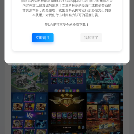
接联系告知站长邮箱185529643@qq.com我们将立即删除相关
内容并致以最真诚的歉意！文章所标识的爱游币或接受赞助绝
非资源本身，而是整理、收集资料及网站运行所必须支出的成
本及用户对我们付出时间精力认可的适度打赏。
赞助VIP可享受全站免费下载！
立即前往
我知道了