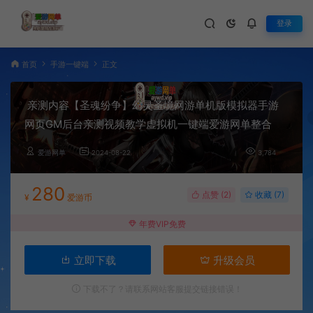
登录
首页
手游一键端
正文
亲测内容【圣魂纷争】幻灵圣境网游单机版模拟器手游
网页GM后台亲测视频教学虚拟机一键端爱游网单整合
爱游网单
2024-08-22
3,784
280
点赞 (
2
)
收藏 (7)
¥
爱游币
年费VIP免费
立即下载
升级会员
下载不了？请联系网站客服提交链接错误！