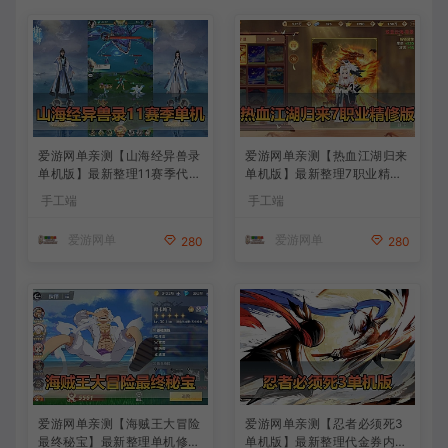
爱游网单亲测【山海经异兽录
爱游网单亲测【热血江湖归来
单机版】最新整理11赛季代金
单机版】最新整理7职业精修
券内购版 带GM物品充值后台
多项修复 带网页GM物品后台
手工端
手工端
模拟器手游 解压一键端 视频
代金券内购 虚拟机一键端视
安装教学+手工端文本教学
频安装教学+手工端文本教学
爱游网单
爱游网单
280
280
爱游网单亲测【海贼王大冒险
爱游网单亲测【忍者必须死3
最终秘宝】最新整理单机修复
单机版】最新整理代金券内购