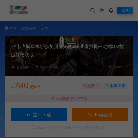
登录
首页
端游系列
正文
伊卡洛斯单机版修复驯养完整7职业虚拟机一键端GM数
据修改获取
爱游网单
2022-10-24
5,905
280
点赞 (
1
)
收藏 (14)
¥
爱游币
此资源仅限VIP下载
立即下载
升级会员
下载不了？请联系网站客服提交链接错误！