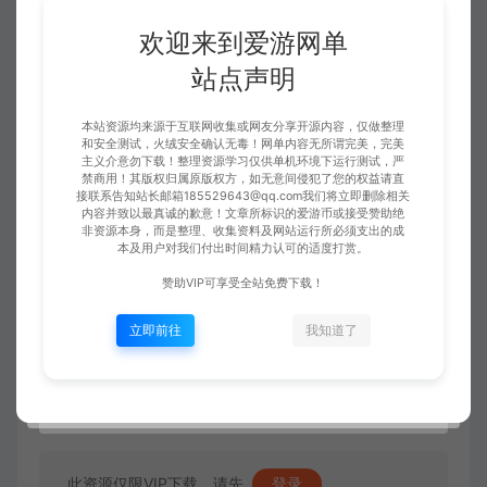
欢迎来到爱游网单
站点声明
本站资源均来源于互联网收集或网友分享开源内容，仅做整理
和安全测试，火绒安全确认无毒！网单内容无所谓完美，完美
主义介意勿下载！整理资源学习仅供单机环境下运行测试，严
禁商用！其版权归属原版权方，如无意间侵犯了您的权益请直
接联系告知站长邮箱185529643@qq.com我们将立即删除相关
内容并致以最真诚的歉意！文章所标识的爱游币或接受赞助绝
非资源本身，而是整理、收集资料及网站运行所必须支出的成
本及用户对我们付出时间精力认可的适度打赏。
赞助VIP可享受全站免费下载！
立即前往
我知道了
此资源仅限VIP下载，请先
登录