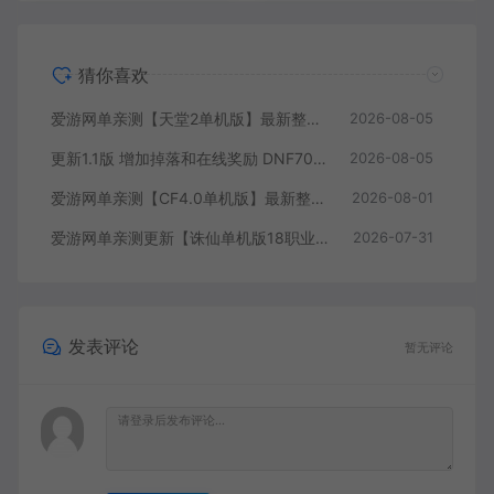
猜你喜欢
爱游网单亲测【天堂2单机版】最新整理水龙法利昂带假人商业端制作单机 内置多功能GM控制台 可发物品装备 虚拟机一键端 视频安装教学
2026-08-05
更新1.1版 增加掉落和在线奖励 DNF70星月侍魂联机版 新版技能 丰富异次元技能装备词条 护石 辟邪玉 皮肤外观 BUFF技能徽章 史诗装备特效徽章 技能宝珠等 在线点 装备靠爆
2026-08-05
爱游网单亲测【CF4.0单机版】最新整理单机带GM后台可添加全物品装备 人机对战可选难度 带单机内辅 一键启动视频教学
2026-08-01
爱游网单亲测更新【诛仙单机版18职业】最新整理桃源诛仙精修第4版 配套GM工具可发物品装备点券 配套工具大全 虚拟机一键端 视频安装教学+手工端文本教学
2026-07-31
发表评论
暂无评论