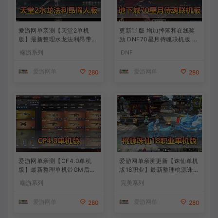
爱游网单亲测【天堂2单机
更新1.1版 增加掉落和在线奖
版】最新整理水龙法利昂带假
励 DNF70星月侍魂联机版 新
人商业端制作单机 内置多功
版技能 丰富异次元技能装备
端游系列
DNF
能GM控制台 可发物品装备
词条 护石 辟邪玉 皮肤外观 B
虚拟机一键端 视频安装教学
UFF技能徽章 史诗装备特效
爱游网单
爱游网单
280
280
徽章 技能宝珠等 在线点 装备
靠爆
爱游网单亲测【CF4.0单机
爱游网单亲测更新【诛仙单机
版】最新整理单机带GM后台
版18职业】最新整理桃源诛仙
可添加全物品装备 人机对战
精修第4版 配套GM工具可发
端游系列
完美系列
可选难度 带单机内辅 一键启
物品装备点券 配套工具大全
动视频教学
虚拟机一键端 视频安装教学
爱游网单
爱游网单
280
280
+手工端文本教学