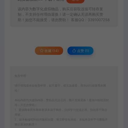
该内容为数字化虚拟物品，购买后获取连接可转存复
制，不支持任何理由退换！请一定确认无误再购买赞
助！如您不能接受，请勿赞助！ 客服QQ：3391007258
收藏 (14)
点赞 (
1
)
免责申明
请仔细阅读本站免责申明，如不遵守，或无法接受，请勿访问或使用本网
站！
本站内容均为虚拟内容，赞助后无法召回，顾不支持退换！避免纠纷耽误时
间！介意勿赞助！
1、爱游网单所有网单资源来源于网络，仅供学习交流之用。切勿用于商业
用途。
2、如本帖侵犯到任何版权问题，请立即告知本站，本站将及时予与删除并
致以最深的歉意！