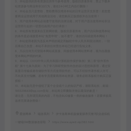
3、本站提供的所有资源仅供学习参考使用，版权归原著所有，禁止下载本
站资源参与商业和非法行为，请在24小时之内自行删除！
4、本站会员只是赞助，赞助费用仅维持本站的日常运营开支所需！若您需
要商业运营或用于其他商业活动，请您购买正版授权并合法使用！
5、用户使用本网站必须遵守使用的法律法规，对于用户违法使用本站非法
运营而引起的一切责任由用户自行承担！
6、本站所有资源来自互联网转载，版权归原著所有，用户访问和使用本站
的条件是必须接受本站“免责申明”，如不遵守，请勿访问或使用本网站！
7、本站使用者因为违反本声明的规定而触犯中华人民共和国法律的，一切
后果自己负责，本站不承担任何责任本站已经进行告知义务。
8、凡以任何方式登陆本网站或直接、间接使用本网站资料者，视为自愿接
受本网站声明的约束。
9、本站以《2013中华人民共和国计算机软件保护条例》第二章"软件菩作
权” 第十七条为原则：为了学习和研究软件内含的设计思想和原理，通过安
装显示传输或者存储软件等方式使用软件的，可以不经软件著作权人许可，
不向其支付报酬。若有学员需要商用本站资源，请务必联系版权方购买正版
授权！
10、本站如无意中侵犯了某个企业或个人的知识产权，请联系站长，邮箱：
185529643@qq.com告知，本站将立即删除并致以最深的歉意！
请注意：无所谓完美的内容，不包含BUG修复一类的修改服务！若要求较高
追求完美请勿赞助！
爱游网单
端游系列
伊卡洛斯单机版修复驯养完整7职业虚拟机
一键端GM数据修改获取
https://www.aywd.vip/382.html