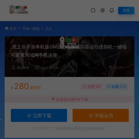
登录
首页
手游一键端
正文
龙之谷手游单机版GM后台电脑模拟器运行虚拟机一键端
可家庭局域网手机连接
爱游网单
2022-10-22
6,520
280
点赞 (
0
)
收藏 (12)
¥
爱游币
此资源仅限VIP下载
立即下载
升级会员
下载不了？请联系网站客服提交链接错误！