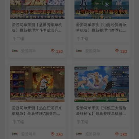
爱游网单亲测【盛世芳华单机
爱游网单亲测【山海经异兽录
版】最新整理宫斗养成回合抽
单机版】最新整理11赛季代金
卡多区跨服代金券内购虚拟机
券内购版 带GM物品充值后台
手工端
手工端
一键端视频教学+linux手工外
模拟器手游 解压一键端 视频
网端文本教学
安装教学+手工端文本教学
爱游网单
爱游网单
280
280
爱游网单亲测【热血江湖归来
爱游网单亲测【海贼王大冒险
单机版】最新整理7职业精修
最终秘宝】最新整理单机修复
多项修复 带网页GM物品后台
版 带网页GM充值物品后台
手工端
手工端
代金券内购 虚拟机一键端视
回合制抽卡模拟器手游 虚拟
频安装教学+手工端文本教学
机一键端视频教学+手工端文
爱游网单
爱游网单
280
280
本教学