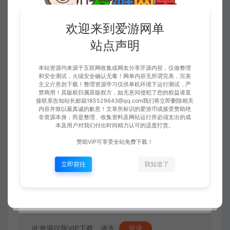
欢迎来到爱游网单
站点声明
本站资源均来源于互联网收集或网友分享开源内容，仅做整理
和安全测试，火绒安全确认无毒！网单内容无所谓完美，完美
主义介意勿下载！整理资源学习仅供单机环境下运行测试，严
禁商用！其版权归属原版权方，如无意间侵犯了您的权益请直
接联系告知站长邮箱185529643@qq.com我们将立即删除相关
内容并致以最真诚的歉意！文章所标识的爱游币或接受赞助绝
非资源本身，而是整理、收集资料及网站运行所必须支出的成
本及用户对我们付出时间精力认可的适度打赏。
赞助VIP可享受全站免费下载！
立即前往
我知道了
此资源仅限VIP下载，请先
登录