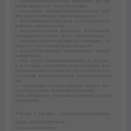
3、本站提供的所有资源仅供学习参考使用，版权归原著所有，禁止下载本
站资源参与商业和非法行为，请在24小时之内自行删除！
4、本站会员只是赞助，赞助费用仅维持本站的日常运营开支所需！若您需
要商业运营或用于其他商业活动，请您购买正版授权并合法使用！
5、用户使用本网站必须遵守使用的法律法规，对于用户违法使用本站非法
运营而引起的一切责任由用户自行承担！
6、本站所有资源来自互联网转载，版权归原著所有，用户访问和使用本站
的条件是必须接受本站“免责申明”，如不遵守，请勿访问或使用本网站！
7、本站使用者因为违反本声明的规定而触犯中华人民共和国法律的，一切
后果自己负责，本站不承担任何责任本站已经进行告知义务。
8、凡以任何方式登陆本网站或直接、间接使用本网站资料者，视为自愿接
受本网站声明的约束。
9、本站以《2013中华人民共和国计算机软件保护条例》第二章"软件菩作
权” 第十七条为原则：为了学习和研究软件内含的设计思想和原理，通过安
装显示传输或者存储软件等方式使用软件的，可以不经软件著作权人许可，
不向其支付报酬。若有学员需要商用本站资源，请务必联系版权方购买正版
授权！
10、本站如无意中侵犯了某个企业或个人的知识产权，请联系站长，邮箱：
185529643@qq.com告知，本站将立即删除并致以最深的歉意！
请注意：无所谓完美的内容，不包含BUG修复一类的修改服务！若要求较高
追求完美请勿赞助！
爱游网单
手游一键端
龙之谷手游单机版GM后台电脑模拟器运
行虚拟机一键端可家庭局域网手机连接
https://www.aywd.vip/265.html