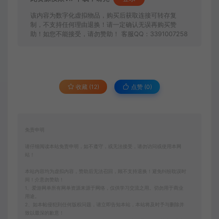
该内容为数字化虚拟物品，购买后获取连接可转存复
制，不支持任何理由退换！请一定确认无误再购买赞
助！如您不能接受，请勿赞助！ 客服QQ：3391007258
收藏 (12)
点赞 (
0
)
免责申明
请仔细阅读本站免责申明，如不遵守，或无法接受，请勿访问或使用本网
站！
本站内容均为虚拟内容，赞助后无法召回，顾不支持退换！避免纠纷耽误时
间！介意勿赞助！
1、爱游网单所有网单资源来源于网络，仅供学习交流之用。切勿用于商业
用途。
2、如本帖侵犯到任何版权问题，请立即告知本站，本站将及时予与删除并
致以最深的歉意！