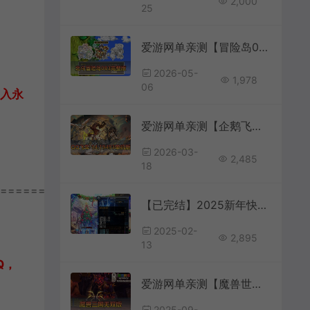
2,000
25
爱游网单亲测【冒险岛083单机版】最新整理北斗冒险岛083完整版 带网页GM后台 可发物品点券自定义掉落 装备属性 免虚拟机一键端视频安装教学
2026-05-
1,978
06
加入永
爱游网单亲测【企鹅飞车单机版】最新整理14.19493版带GM后台 AI假人陪跑 无限道具 免虚拟机一键端
2026-03-
2,485
18
================
【已完结】2025新年快乐完整攻略 异界镇魂安图恩 卢克 天空巢穴经典70版本 在线泡点 免虚拟机复古内容 异界 海上列车 真猪 假猪 深渊副本回味青春
2025-02-
2,895
13
Q，
爱游网单亲测【魔兽世界】真三国无双WCD版10种族微变 配套GM后台视频安装教学+手工端文本教学
2025-09-