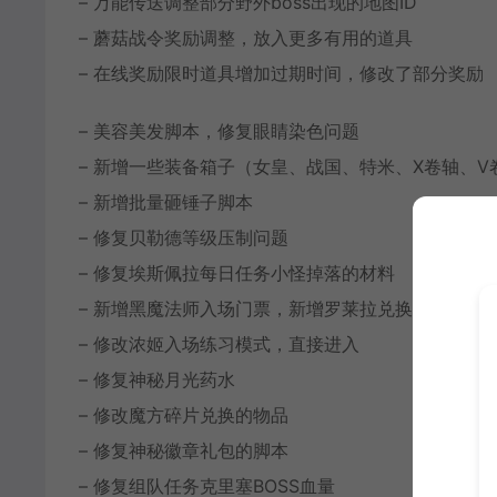
– 万能传送调整部分野外boss出现的地图ID
– 蘑菇战令奖励调整，放入更多有用的道具
– 在线奖励限时道具增加过期时间，修改了部分奖励
– 美容美发脚本，修复眼睛染色问题
– 新增一些装备箱子（女皇、战国、特米、X卷轴、V
– 新增批量砸锤子脚本
– 修复贝勒德等级压制问题
– 修复埃斯佩拉每日任务小怪掉落的材料
– 新增黑魔法师入场门票，新增罗莱拉兑换入场门票
– 修改浓姬入场练习模式，直接进入
– 修复神秘月光药水
– 修改魔方碎片兑换的物品
– 修复神秘徽章礼包的脚本
– 修复组队任务克里塞BOSS血量