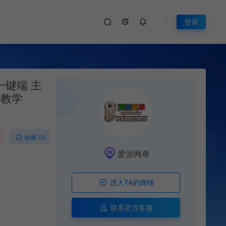
登录
一键端 主
装教学
收藏 (2)
爱游网单
进入TA的商铺
联系官方客服