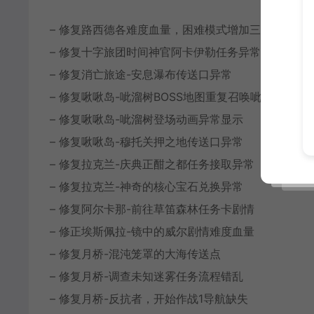
– 修复路西德各难度血量，困难模式增加三阶段
– 修复十字旅团时间神官阿卡伊勒任务异常报错
– 修复消亡旅途-安息瀑布传送口异常
– 修复啾啾岛-呲溜树BOSS地图重复召唤呲溜树BUG
– 修复啾啾岛-呲溜树登场动画异常显示
– 修复啾啾岛-穆托关押之地传送口异常
– 修复拉克兰-庆典正酣之都任务接取异常
– 修复拉克兰-神奇的核心宝石兑换异常
– 修复阿尔卡那-前往草笛森林任务卡剧情
– 修正埃斯佩拉-镜中的威尔剧情难度血量
– 修复月桥-混沌笼罩的大海传送点
– 修复月桥-调查未知迷雾任务流程错乱
– 修复月桥-反抗者，开始作战1导航缺失