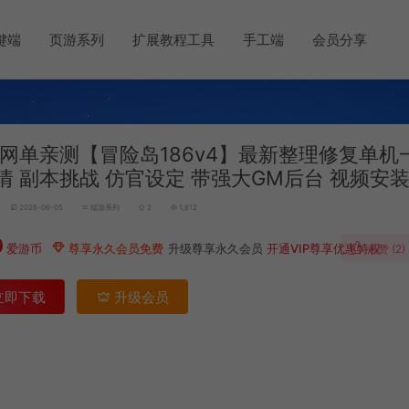
键端
页游系列
扩展教程工具
手工端
会员分享
网单亲测【冒险岛186v4】最新整理修复单机
情 副本挑战 仿官设定 带强大GM后台 视频安
2026-06-05
端游系列
2
1,812
0
爱游币
尊享永久会员免费
升级尊享永久会员
开通VIP尊享优惠特权
点赞 (
2
)
立即下载
升级会员