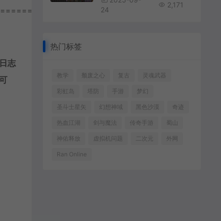
2,171
================
24
热门标签
新日志
教学
颓废之心
复古
灵魂武器
可
彩虹岛
塔防
手游
梦幻
圣斗士星矢
幻想神域
黑色沙漠
奇迹
热血江湖
剑与魔法
传奇手游
蜀山
神佑释放
虚拟机问题
二次元
外网
Ran Online