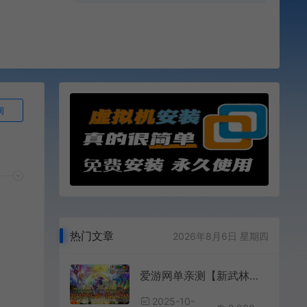
询
热门文章
2026年8月6日 星期四
爱游网单亲测【新武林外传】401情义武林120级强天位版 配套GM后台EL工具视频安装教学虚拟机一键端
2025-10-