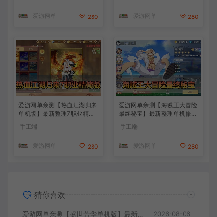
一键端视频教学+linux手工外
模拟器手游 解压一键端 视频
网端文本教学
安装教学+手工端文本教学
爱游网单
爱游网单
280
280
爱游网单亲测【热血江湖归来
爱游网单亲测【海贼王大冒险
单机版】最新整理7职业精修
最终秘宝】最新整理单机修复
多项修复 带网页GM物品后台
版 带网页GM充值物品后台
手工端
手工端
代金券内购 虚拟机一键端视
回合制抽卡模拟器手游 虚拟
频安装教学+手工端文本教学
机一键端视频教学+手工端文
爱游网单
爱游网单
280
280
本教学
猜你喜欢
爱游网单亲测【盛世芳华单机版】最新整理宫斗养成回合抽卡多区跨服代金券内购虚拟机一键端视频教学+linux手工外网端文本教学
2026-08-06