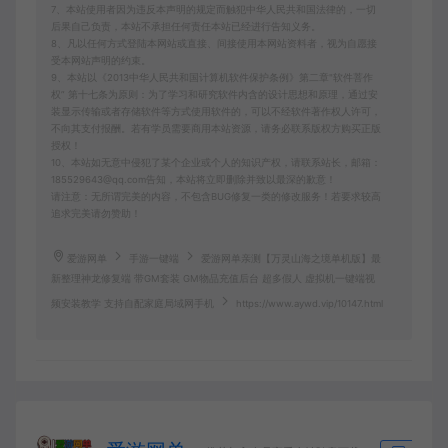
7、本站使用者因为违反本声明的规定而触犯中华人民共和国法律的，一切
后果自己负责，本站不承担任何责任本站已经进行告知义务。
8、凡以任何方式登陆本网站或直接、间接使用本网站资料者，视为自愿接
受本网站声明的约束。
9、本站以《2013中华人民共和国计算机软件保护条例》第二章"软件菩作
权” 第十七条为原则：为了学习和研究软件内含的设计思想和原理，通过安
装显示传输或者存储软件等方式使用软件的，可以不经软件著作权人许可，
不向其支付报酬。若有学员需要商用本站资源，请务必联系版权方购买正版
授权！
10、本站如无意中侵犯了某个企业或个人的知识产权，请联系站长，邮箱：
185529643@qq.com告知，本站将立即删除并致以最深的歉意！
请注意：无所谓完美的内容，不包含BUG修复一类的修改服务！若要求较高
追求完美请勿赞助！
爱游网单
手游一键端
爱游网单亲测【万灵山海之境单机版】最
新整理神龙修复端 带GM套装 GM物品充值后台 超多假人 虚拟机一键端视
频安装教学 支持自配家庭局域网手机
https://www.aywd.vip/10147.html