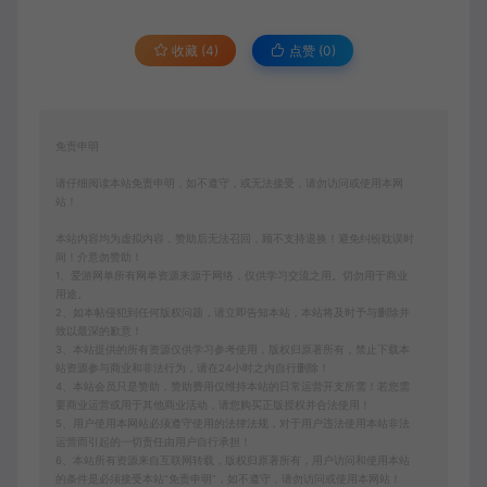
收藏 (4)
点赞 (
0
)
免责申明
请仔细阅读本站免责申明，如不遵守，或无法接受，请勿访问或使用本网
站！
本站内容均为虚拟内容，赞助后无法召回，顾不支持退换！避免纠纷耽误时
间！介意勿赞助！
1、爱游网单所有网单资源来源于网络，仅供学习交流之用。切勿用于商业
用途。
2、如本帖侵犯到任何版权问题，请立即告知本站，本站将及时予与删除并
致以最深的歉意！
3、本站提供的所有资源仅供学习参考使用，版权归原著所有，禁止下载本
站资源参与商业和非法行为，请在24小时之内自行删除！
4、本站会员只是赞助，赞助费用仅维持本站的日常运营开支所需！若您需
要商业运营或用于其他商业活动，请您购买正版授权并合法使用！
5、用户使用本网站必须遵守使用的法律法规，对于用户违法使用本站非法
运营而引起的一切责任由用户自行承担！
6、本站所有资源来自互联网转载，版权归原著所有，用户访问和使用本站
的条件是必须接受本站“免责申明”，如不遵守，请勿访问或使用本网站！