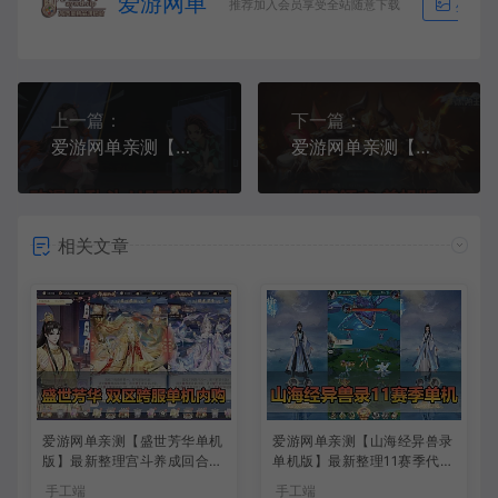
爱游网单
推荐加入会员享受全站随意下载
生成海
上一篇：
下一篇：
爱游网单亲测【动漫大乱斗单机版】最新整理三网H5手游 带GM物品充值后台 虚拟机一键端视频安装教学
爱游网单亲测【黑暗领主单机版】最新整理暗黑魔幻类奇迹角色扮演手游丰富坐骑翅膀GM后台虚拟机一键端视频安装教学支持家庭局域网手机连接
相关文章
爱游网单亲测【盛世芳华单机
爱游网单亲测【山海经异兽录
版】最新整理宫斗养成回合抽
单机版】最新整理11赛季代金
卡多区跨服代金券内购虚拟机
券内购版 带GM物品充值后台
手工端
手工端