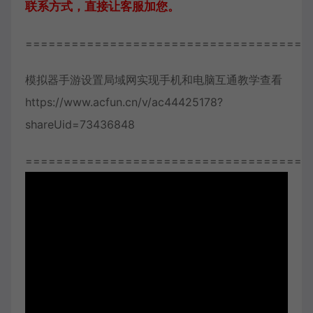
联系方式，直接让客服加您。
=====================================
模拟器手游设置局域网实现手机和电脑互通教学查看
https://www.acfun.cn/v/ac44425178?
shareUid=73436848
=====================================