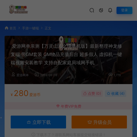
登录
首页
手游一键端
正文
爱游网单亲测【万灵山海之境单机版】最新整理神龙修
复端 带GM套装 GM物品充值后台 超多假人 虚拟机一键
端视频安装教学 支持自配家庭局域网手机
爱游网单
2026-05-08
1,779
280
点赞 (
0
)
收藏 (4)
¥
爱游币
年费VIP免费
立即下载
升级会员
下载不了？请联系网站客服提交链接错误！