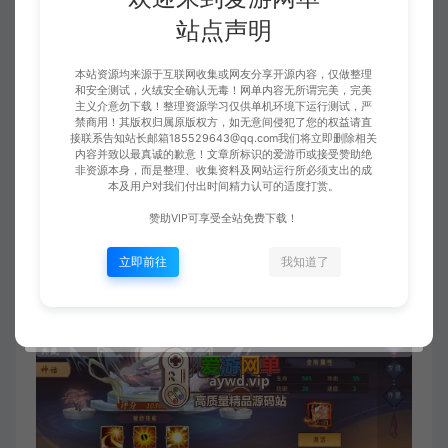
站点声明
本站资源均来源于互联网收集或网友分享开源内容，仅做整理
和安全测试，火绒安全确认无毒！网单内容无所谓完美，完美
主义介意勿下载！整理资源学习仅供单机环境下运行测试，严
禁商用！其版权归属原版权方，如无意间侵犯了您的权益请直
接联系告知站长邮箱185529643@qq.com我们将立即删除相关
内容并致以最真诚的歉意！文章所标识的爱游币或接受赞助绝
非资源本身，而是整理、收集资料及网站运行所必须支出的成
本及用户对我们付出时间精力认可的适度打赏。
赞助VIP可享受全站免费下载！
立即前往
我知道了